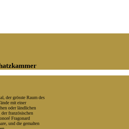
Schatzkammer
al, der grösste Raum des
ände mit einer
hen oder ländlichen
 der französischen
Honoré Fragonard
are, und die gemalten
en.