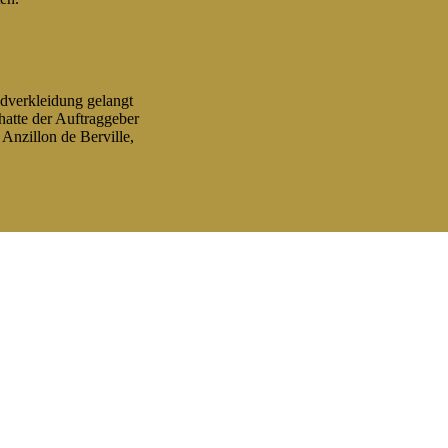
dverkleidung gelangt
atte der Auftraggeber
Anzillon de Berville,