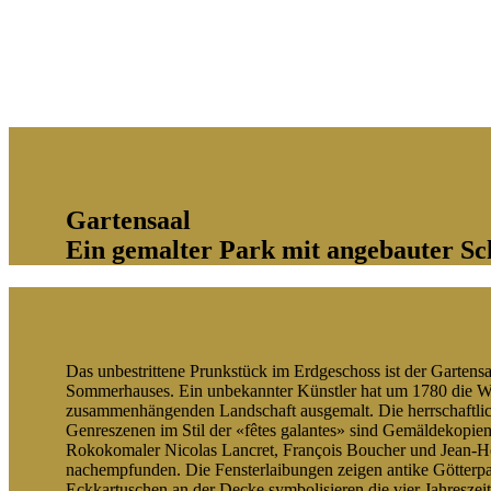
Gartensaal
Ein gemalter Park mit angebauter 
Das unbestrittene Prunkstück im Erdgeschoss ist der Gartensa
Sommerhauses. Ein unbekannter Künstler hat um 1780 die W
zusammenhängenden Landschaft ausgemalt. Die herrschaftlic
Genreszenen im Stil der «fêtes galantes» sind Gemäldekopien
Rokokomaler Nicolas Lancret, François Boucher und Jean-
nachempfunden. Die Fensterlaibungen zeigen antike Götterpa
Eckkartuschen an der Decke symbolisieren die vier Jahreszeit