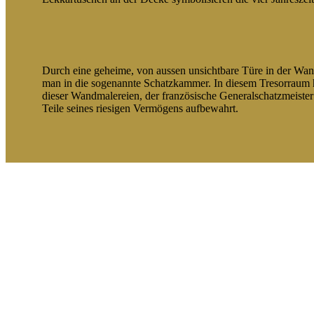
Durch eine geheime, von aussen unsichtbare Türe in der Wan
man in die sogenannte Schatzkammer. In diesem Tresorraum h
dieser Wandmalereien, der französische Generalschatzmeister 
Teile seines riesigen Vermögens aufbewahrt.